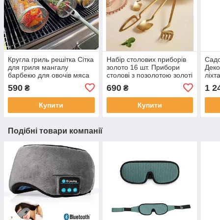
Кругла гриль решітка Сітка
Набір столових приборів
Садо
для гриля мангалу
золото 16 шт. Прибори
Деко
барбекю для овочів мяса
столові з позолотою золоті
ліхт
грибів 20*9 циліндрична з
із золотистим відтінком з
бата
590
690
1 2
₴
₴
нержавійки для вогнища
нержавіючої сталі голд
Світ
світ
Купити
Купити
Подібні товари компанії