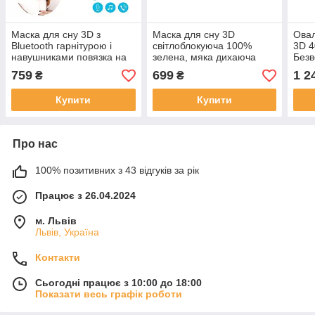
Маска для сну 3D з
Маска для сну 3D
Овал
Bluetooth гарнітурою і
світлоблокуюча 100%
3D 4
навушниками повязка на
зелена, мяка дихаюча
Безв
очі для відпочинку
контурна для відпочинку
спал
759
699
1 2
₴
₴
подорожей йоги літака
подорожей йоги літака
прил
деко
Купити
Купити
Про нас
100% позитивних з 43 відгуків за рік
Працює з 26.04.2024
м. Львів
Львів, Україна
Контакти
Сьогодні працює з 10:00 до 18:00
Показати весь графік роботи