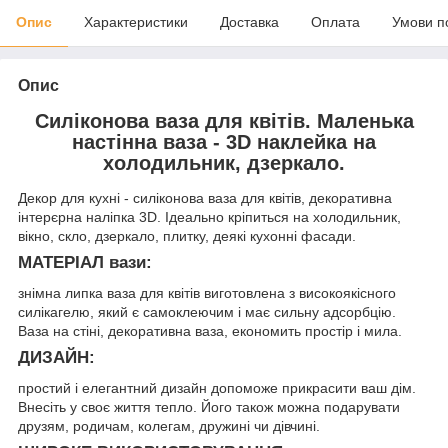
Опис
Характеристики
Доставка
Оплата
Умови п
Опис
Силіконова ваза для квітів. Маленька
настінна ваза - 3D наклейка на
холодильник, дзеркало.
Декор для кухні - силіконова ваза для квітів, декоративна
інтерєрна наліпка 3D. Ідеально кріпиться на холодильник,
вікно, скло, дзеркало, плитку, деякі кухонні фасади.
МАТЕРІАЛ вази:
знімна липка ваза для квітів виготовлена ​​з високоякісного
силікагелю, який є самоклеючим і має сильну адсорбцію.
Ваза на стіні, декоративна ваза, економить простір і мила.
ДИЗАЙН:
простий і елегантний дизайн допоможе прикрасити ваш дім.
Внесіть у своє життя тепло. Його також можна подарувати
друзям, родичам, колегам, дружині чи дівчині.