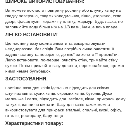
ШИРОКЕ ВИКОРИСТОВУВАННЯ:
Ви можете покласти повітряну рослину або штучну квітку на
гладку поверхню, таку як холодильник, вікно, дзеркало, скло,
двері, фасад кухні, керамічну плитку, мармур. Будь ласка, не
заповнюйте воду більш ніж на 1/3 вази, інакше вона впаде.
ЛЕГКО ВСТАНОВИТИ:
Цю настінну вазу можна знімати та використовувати
неодноразово, без слідів. Вам потрібно лише очистити її
задню частину та поверхню, до якої ви хочете її приклеїти.
Легко встановити, по-перше, очистіть стіну, тримайте стіну
сухою. Потім приклейте вазу до стіни, переконайтеся, що між
ними немає бульбашок.
ЗАСТОСУВАННЯ:
настінна ваза для квітів ідеально підходить для свіжих
штучних квітів, сухих квітів, окремих квітів, бутонів. Дуже
маленька і легка, підходить для весілля, вікна, прикраси дому
та кухні, ванни чи кімнати. Вазу для квітів також можна
використовувати для прикраси вітальні, спальні, кухні, офісу,
готелю, ресторану, бару тощо.
Характеристики товару: