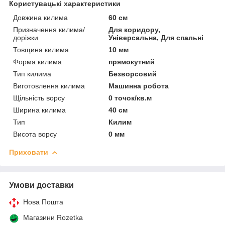
Користувацькі характеристики
Довжина килима
60 см
Призначення килима/
Для коридору,
доріжки
Універсальна, Для спальні
Товщина килима
10 мм
Форма килима
прямокутний
Тип килима
Безворсовий
Виготовлення килима
Машинна робота
Щільність ворсу
0 точок/кв.м
Ширина килима
40 см
Тип
Килим
Висота ворсу
0 мм
Приховати
Умови доставки
Нова Пошта
Магазини Rozetka