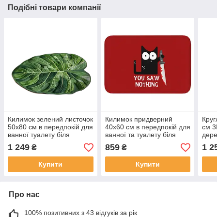
Подібні товари компанії
Килимок зелений листочок
Килимок придверний
Круг
50х80 см в передпокій для
40х60 см в передпокій для
см 3
ванної туалету біля
ванної та туалету біля
дере
вхідних дверей під двері
вхідних дверей під двері з
спал
1 249
859
1 2
₴
₴
придверний килим
котом прикольний
туал
Купити
Купити
Про нас
100% позитивних з 43 відгуків за рік