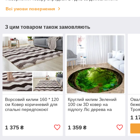
Всі умови повернення
З цим товаром також замовляють
Ворсовий килим 160 * 120
Круглий килим Зелений
Овал
см Ковер коричневий для
100 см 3D ковер на
беже
спальні передпокоюї
підлогу Ліс дерева на
Троя
кабінету вітальні дитячої
кухню в спальню
Безв
1 1
Мякий пухнастий килимок
передпокій в туалет
спал
ворс 4см
дитячу вітальню
кухн
1 375
1 359
₴
₴
прих