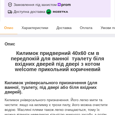
Замовлення під захистом
Доступна доставка
Опис
Характеристики
Доставка
Оплата
Умови п
Опис
Килимок придверний 40х60 см в
передпокій для ванної туалету біля
вхідних дверей під двері з котом
welcome прикольний коричневий
Килимок універсального призначення (для
ванної, туалету, під двері або біля вхідних
дверей).
Килимок універсального призначення. Його легко мити та
чистити: якщо на килимку є трохи пилу, його можна очистити
водою. Масляні плями також легко очищаються, тому їх
можна відмити невеликою кількістю миючого засобу, а потім