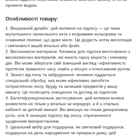
промити водою.
Особливості товару:
1. Вишуканий дизайн: цей килимок на підлогу — це тема
мультяшного прикольного кота з яскравими кольорами та
плавними лініями, що дуже мило. Це додасть нотку веселощів
і святковості вашій вітальні або фойє.
2. Високоякісні матеріали: Килимок для підлоги виготовлено з
високоякісних матеріалів, які мають гарну міцність і нековзку
дію. Він може зберігати свій зовнішній вигляд і ефективність
протягом тривалого часу, навіть у місцях з інтенсивним рухом.
3. Захист від пилу та забруднення: килимок піддається
спеціальній обробці, яка може ефективно запобігти
потраплянню пилу, бруду та залишків предметів у вашу
кімнату. Це полегшить очищення та догляд за підлогою.
4. Багатофункціональне застосування: цей килимок можна
розмістити не тільки у вітальні чи коридорі, а й у спальні,
кабінеті чи дитячій кімнаті. Він виконує не тільки декоративну
роль, але й захищає підлогу від зносу, спричиненого
щоденним використанням.
5. Ідеальний вибір для подарунка: як святковий подарунок,
подарунок на день народження чи прикраса дому, цей