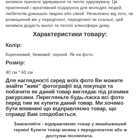
килимок принесе здивування та тепло одержувачу. Це
практичний і креативний подарунок для молодих людей,
любителів домашніх тварин або сімей. Незалежно від того, чи
розміщений він у передпокої, передпокої чи спальні, цей
килимок додасть милої та теплої атмосфери дому.
Характеристики товару:
Колір:
Коричневий, бежевий, чорний. Як на фото.
Розмір:
40 см * 60 см
Для наглядності серед моїх фото Ви можите
знайти "живі" фотографії від покупців та
побачити як даний товар виглядає під різними
ракурсами. Перегляньте будь-ласка всі фото
перед тим як купити даний товар. Ми хочемо
бути впевнені що відправляємо товар, що
справді Вам сподобається.
Замовляйте - відправляємо товар у якнайшвиший
термін! Купити товар можна з передоплатою або ж
доступна післяплата.