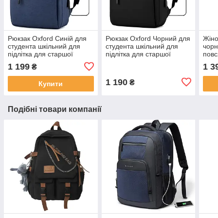
Рюкзак Oxford Синій для
Рюкзак Oxford Чорний для
Жіно
студента шкільний для
студента шкільний для
чорн
підлітка для старшої
підлітка для старшої
повс
школи 8 9 10 11 класу
школи 8 9 10 11 класу
ткан
1 199
1 3
₴
молодіжний для коледжу
молодіжний для коледжу
студ
літа
1 190
₴
Купити
Подібні товари компанії