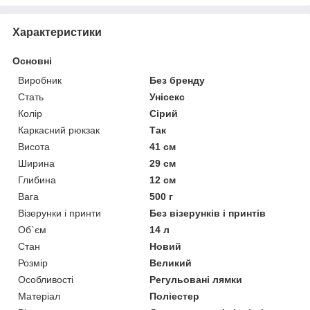
Характеристики
Основні
Виробник
Без бренду
Стать
Унісекс
Колір
Сірий
Каркасний рюкзак
Так
Висота
41 см
Ширина
29 см
Глибина
12 см
Вага
500 г
Візерунки і принти
Без візерунків і принтів
Об`єм
14 л
Стан
Новий
Розмір
Великий
Особливості
Регульовані лямки
Матеріал
Поліестер