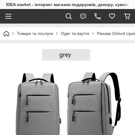
IDEA market - інтернет магазин подарунків, декору, сувенірі
Товари та послуги
Одяг та взуття
Рюкзак Oxford сіри