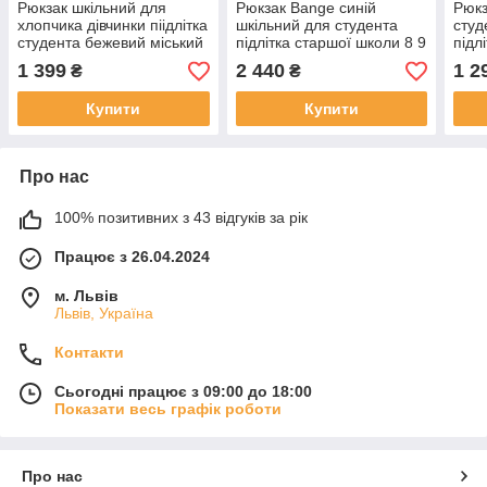
Рюкзак шкільний для
Рюкзак Bange синій
Рюкз
хлопчика дівчинки піідлітка
шкільний для студента
студ
студента бежевий міський
підлітка старшої школи 8 9
підл
з кишенями Чорний
10 11 класу міцний
школ
1 399
2 440
1 2
₴
₴
Оксфорд
водонепроникний
Купити
Купити
Про нас
100% позитивних з 43 відгуків за рік
Працює з 26.04.2024
м. Львів
Львів, Україна
Контакти
Сьогодні працює з 09:00 до 18:00
Показати весь графік роботи
Про нас