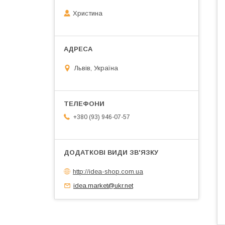
Христина
Львів, Україна
+380 (93) 946-07-57
http://idea-shop.com.ua
idea.market@ukr.net