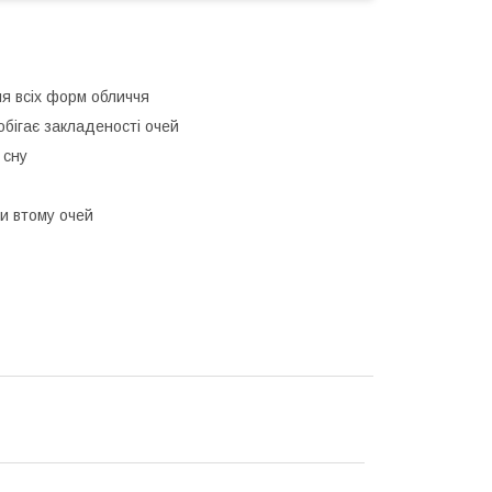
я всіх форм обличчя
обігає закладеності очей
 сну
ти втому очей