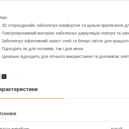
Опис
- 3D стереодизайн забезпечує комфортне та щільне прилягання дл
- Повітропроникний матеріал забезпечує циркуляцію повітря та зап
- Забезпечує ефективний захист очей та блокує світло для кращого
- Підходить як для чоловіків, так і для жінок
- Ідеально підходить для літнього використання та допомагає зня
арактеристики
Основні
раїна виробник
Китай