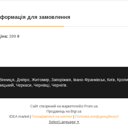
нформація для замовлення
іна:
399 ₴
 Вінниця, Дніпро, Житомир, Запоріжжя, Івано-Франківськ, Київ, Кроп
ицький, Черкаси, Чернівці, Чернігів.
Сайт створений на маркетплейсі
Prom.ua
Продавець на Bigl.ua
IDEA market |
Поскаржитися на контент
|
Політика конфіденційності
Select Language
▼