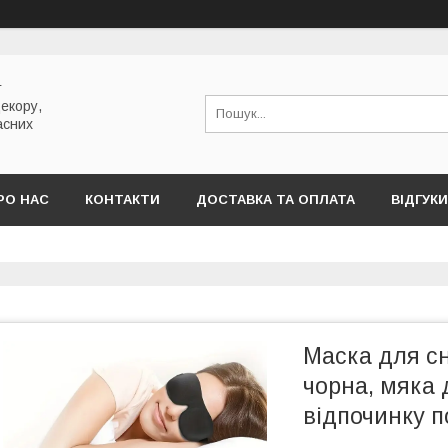
т
декору,
асних
РО НАС
КОНТАКТИ
ДОСТАВКА ТА ОПЛАТА
ВІДГУКИ
Маска для с
чорна, мяка
відпочинку п