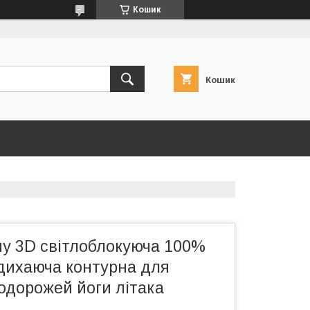
Кошик
Кошик
ну 3D світлоблокуюча 100%
 дихаюча контурна для
одорожей йоги літака