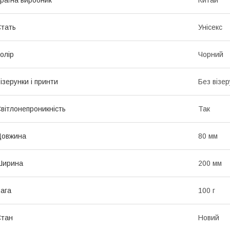
тать
Унісекс
олір
Чорний
ізерунки і принти
Без візер
вітлонепроникність
Так
Довжина
80 мм
Ширина
200 мм
ага
100 г
Стан
Новий