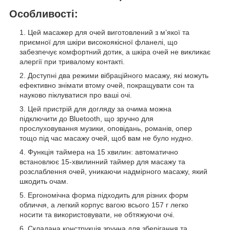
Особливості:
Цей масажер для очей виготовлений з м’якої та
приємної для шкіри високоякісної фланелі, що
забезпечує комфортний дотик, а шкіра очей не викликає
алергії при тривалому контакті.
Доступні два режими вібраційного масажу, які можуть
ефективно знімати втому очей, покращувати сон та
науково піклуватися про ваші очі.
Цей пристрій для догляду за очима можна
підключити до Bluetooth, що зручно для
прослуховування музики, оповідань, романів, опер
тощо під час масажу очей, щоб вам не було нудно.
Функція таймера на 15 хвилин: автоматично
встановлює 15-хвилинний таймер для масажу та
розслаблення очей, уникаючи надмірного масажу, який
шкодить очам.
Ергономічна форма підходить для різних форм
обличчя, а легкий корпус вагою всього 157 г легко
носити та використовувати, не обтяжуючи очі.
Складана конструкція зручна для зберігання та