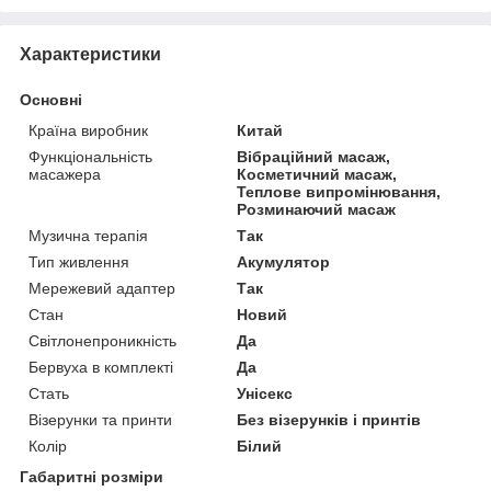
Характеристики
Основні
Країна виробник
Китай
Функціональність
Вібраційний масаж,
масажера
Косметичний масаж,
Теплове випромінювання,
Розминаючий масаж
Музична терапія
Так
Тип живлення
Акумулятор
Мережевий адаптер
Так
Стан
Новий
Світлонепроникність
Да
Бервуха в комплекті
Да
Стать
Унісекс
Візерунки та принти
Без візерунків і принтів
Колір
Білий
Габаритні розміри