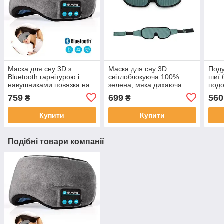
Маска для сну 3D з
Маска для сну 3D
Поду
Bluetooth гарнітурою і
світлоблокуюча 100%
шиї 
навушниками повязка на
зелена, мяка дихаюча
подо
очі для відпочинку
контурна для відпочинку
авто
759
699
560
₴
₴
подорожей йоги літака
подорожей йоги літака
порт
U-по
Купити
Купити
Подібні товари компанії