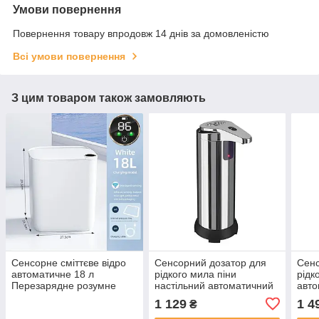
Умови повернення
Повернення товару впродовж 14 днів за домовленістю
Всі умови повернення
З цим товаром також замовляють
Сенсорне сміттєве відро
Сенсорний дозатор для
Сенс
автоматичне 18 л
рідкого мила піни
рідк
Перезарядне розумне
настільний автоматичний
авто
смарт біле Контейнер з
280мл безконтактний
300м
1 129
1 4
₴
автоматичною кришкою із
хромований
тер