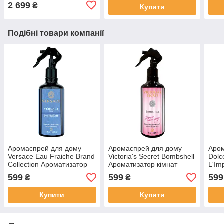
сенсором датчиком
безк
2 699
₴
Купити
Подібні товари компанії
Аромаспрей для дому
Аромаспрей для дому
Аро
Versace Eau Fraiche Brand
Victoria's Secret Bombshell
Dol
Collection Ароматизатор
Ароматизатор кімнат
L'Im
кімнат спрей аромат
спрей аромат румспрей
Аром
599
599
599
₴
₴
румспрей для запаха
для запаха
спре
для 
Купити
Купити