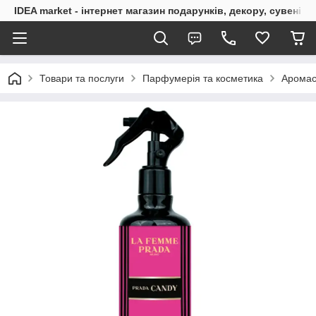
IDEA market - інтернет магазин подарунків, декору, сувенірі
Товари та послуги
Парфумерія та косметика
Аромас