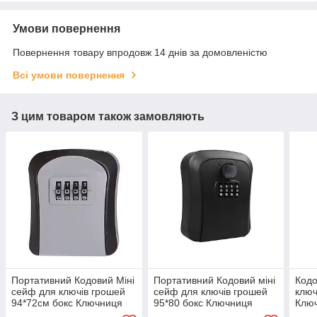
Умови повернення
Повернення товару впродовж 14 днів за домовленістю
Всі умови повернення
З цим товаром також замовляють
Портативний Кодовий Міні
Портативний Кодовий міні
Кодо
сейф для ключів грошей
сейф для ключів грошей
ключ
94*72см бокс Ключниця
95*80 бокс Ключниця
Ключ
Скринька з кодовим
Скринька з кодовим
замк