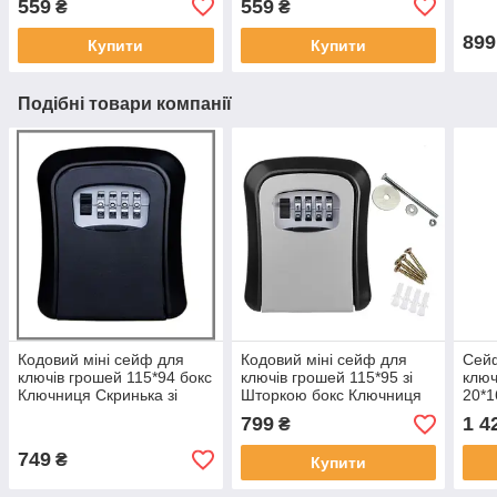
559
559
₴
₴
замком чорний на код
замком чорний на код
мале
899
Купити
Купити
Подібні товари компанії
Кодовий міні сейф для
Кодовий міні сейф для
Сей
ключів грошей 115*94 бокс
ключів грошей 115*95 зі
ключ
Ключниця Скринька зі
Шторкою бокс Ключниця
20*1
Шторкою з кодовим
Скринька з кодовим
наст
799
1 4
₴
замком на код чорний
замком на код Сіра
бокс
на с
749
₴
Купити