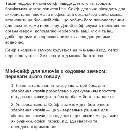
Такий недорогий міні сейф підійде для ключів, грошей,
банківських карток, записок і т.п. Сейф ідеально підходить для
використання вдома та в офісі. Цей органайзер-сейф можна
встановити на будь-якій стіні, що робить його легкодоступним,
але поза межами поля зору. Даний сейф служить ефективним
органайзером, допомагаючи зберігати ваші ключі та інші
дрібні предмети впорядкованими та легко доступними
водночас.
Сейф з кодовим замком кодується на 4-значний код, легко
перекодовується. Змінювати код можна багато раз.
Міні-сейф для ключів з кодовим замком:
переваги цього товару.
Легке встановлення та зручність: цей бокс для
зберігання ключів розроблено з урахуванням простоти,
що дозволяє швидко та без проблем його встановити.
Універсальність. Сейф із замком для безпечного
зберігання ключів — це універсальне рішення для
зберігання ключів, яке підходить для різних місць, таких
як будинки, офіси, гаражі, під’їзди квартир та
орендовані приміщення.