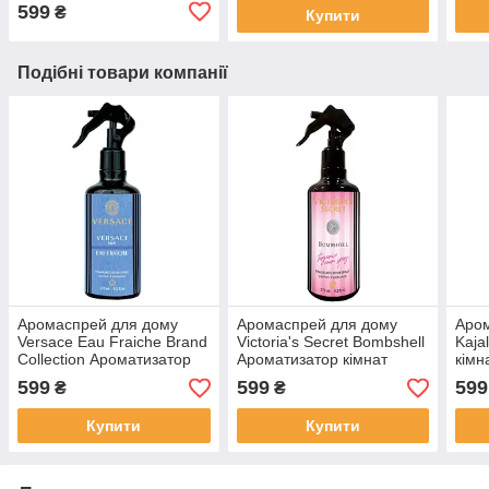
599
₴
Купити
Подібні товари компанії
Аромаспрей для дому
Аромаспрей для дому
Аро
Versace Eau Fraiche Brand
Victoria's Secret Bombshell
Kaja
Collection Ароматизатор
Ароматизатор кімнат
кімн
кімнат спрей аромат
спрей аромат румспрей
румс
599
599
599
₴
₴
румспрей для запаха
для запаха
Купити
Купити