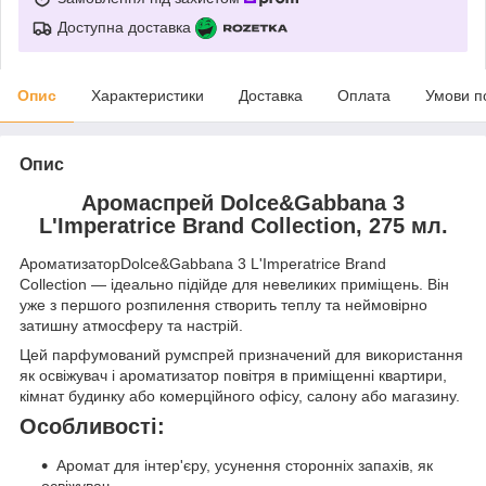
Доступна доставка
Опис
Характеристики
Доставка
Оплата
Умови п
Опис
Аромаспрей Dolce&Gabbana 3
L'Imperatrice Brand Collection, 275 мл.
АроматизаторDolce&Gabbana 3 L'Imperatrice Brand
Collection — ідеально підійде для невеликих приміщень. Він
уже з першого розпилення створить теплу та неймовірно
затишну атмосферу та настрій.
Цей парфумований румспрей призначений для використання
як освіжувач і ароматизатор повітря в приміщенні квартири,
кімнат будинку або комерційного офісу, салону або магазину.
Особливості:
Аромат для інтер'єру, усунення сторонніх запахів, як