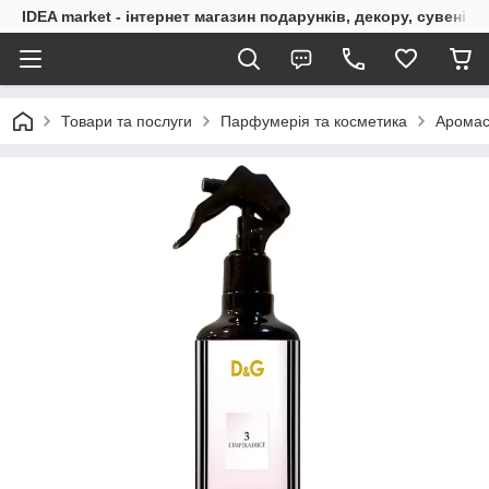
IDEA market - інтернет магазин подарунків, декору, сувенірі
Товари та послуги
Парфумерія та косметика
Аромас