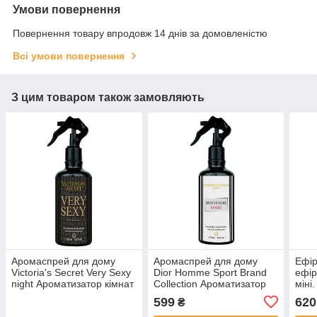
Умови повернення
Повернення товару впродовж 14 днів за домовленістю
Всі умови повернення
З цим товаром також замовляють
Аромаспрей для дому
Аромаспрей для дому
Ефір
Victoria's Secret Very Sexy
Dior Homme Sport Brand
ефір
night Ароматизатор кімнат
Collection Ароматизатор
міні
спрей аромат румспрей
кімнат спрей аромат
аром
599
620
₴
для запаха
румспрей для запаха
авто