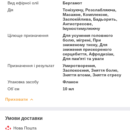
Вид ефірної олії
Бергамот
Дія
Тонізуючу, Розслабляюча,
Масажне, Комплексне,
Заспокійлива, Бадьорить,
Антистресове,
Імуностимулюючу
Цілюще призначення
Для усунення головного
болю, мігрені, При
зниженому тиску, Для
зниження прискореного
серцебиття, Афродизіак,
Для пам'яті та уваги
Призначення і результат
Умиротворення,
Заспокоєння, Зняття болю,
Зняття втоми, Зняття стресу
Упаковка засобу
Флакон
Об`єм
10 мл
Приховати
Умови доставки
Нова Пошта