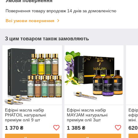
Умови повернення
Повернення товару впродовж 14 днів за домовленістю
Всі умови повернення
З цим товаром також замовляють
Ефірні масла набір
Ефірні масла набір
Ефір
PHATOIL натуральні
MAYJAM натуральні
ефір
преміум олії 9 шт
преміум олії 3шт
міні
аромамасла для
аромамасла для
аром
1 370
1 385
620
₴
₴
зволожувача дифузора
зволожувача дифузора
авто
лазні ванни свічок
лазні ванни свічок