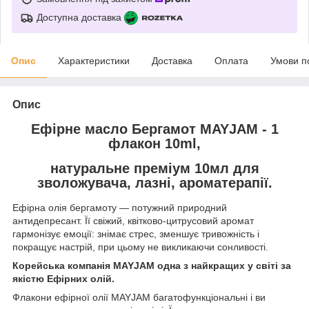
Доступна доставка
Опис
Характеристики
Доставка
Оплата
Умови п
Опис
Ефірне масло Бергамот MAYJAM - 1
флакон 10ml,
натуральне преміум 10мл для
зволожувача, лазні, ароматерапії.
Ефірна олія бергамоту — потужний природний
антидепресант. Її свіжий, квітково-цитрусовий аромат
гармонізує емоції: знімає стрес, зменшує тривожність і
покращує настрій, при цьому не викликаючи сонливості.
Корейська компанія MAYJAM одна з найкращих у світі за
якістю Ефірних олій.
Флакони ефірної олії MAYJAM багатофункціональні і ви