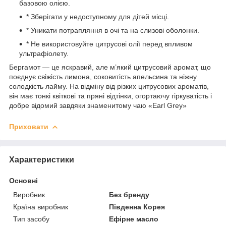
базовою олією.
* Зберігати у недоступному для дітей місці.
* Уникати потрапляння в очі та на слизові оболонки.
* Не використовуйте цитрусові олії перед впливом
ультрафіолету.
Бергамот — це яскравий, але м’який цитрусовий аромат, що
поєднує свіжість лимона, соковитість апельсина та ніжну
солодкість лайму. На відміну від різких цитрусових ароматів,
він має тонкі квіткові та пряні відтінки, огортаючу гіркуватість і
добре відомий завдяки знаменитому чаю «Earl Grey»
Приховати
Характеристики
Основні
Виробник
Без бренду
Країна виробник
Південна Корея
Тип засобу
Ефірне масло