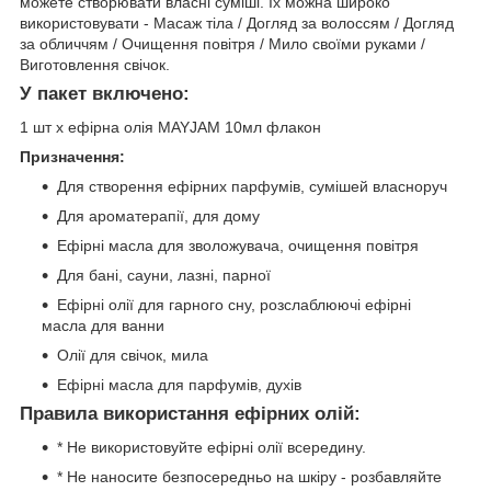
можете створювати власні суміші. Їх можна широко
використовувати - Масаж тіла / Догляд за волоссям / Догляд
за обличчям / Очищення повітря / Мило своїми руками /
Виготовлення свічок.
У пакет включено:
1 шт x ефірна олія MAYJAM 10мл флакон
Призначення:
Для створення ефірних парфумів, сумішей власноруч
Для ароматерапії, для дому
Ефірні масла для зволожувача, очищення повітря
Для бані, сауни, лазні, парної
Ефірні олії для гарного сну, розслаблюючі ефірні
масла для ванни
Олії для свічок, мила
Ефірні масла для парфумів, духів
Правила використання ефірних олій:
* Не використовуйте ефірні олії всередину.
* Не наносите безпосередньо на шкіру - розбавляйте