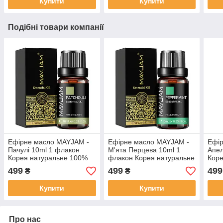
Купити
Купити
подарунок
подарунок
Подібні товари компанії
Ефірне масло MAYJAM -
Ефірне масло MAYJAM -
Ефі
Пачулі 10ml 1 флакон
М'ята Перцева 10ml 1
Апел
Корея натуральне 100%
флакон Корея натуральне
Коре
преміум 10мл
100% преміум 10мл
прем
499
499
499
₴
₴
зволожувача лазні сауни
зволожувача лазні сауни
звол
ванни ароматерапії
ванни ароматерапії
ванн
Купити
Купити
Про нас