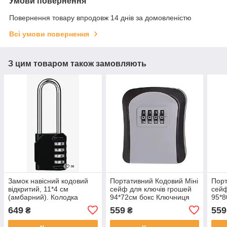
Умови повернення
Повернення товару впродовж 14 днів за домовленістю
Всі умови повернення
З цим товаром також замовляють
Замок навісний кодовий
Портативний Кодовий Міні
Порт
відкритий, 11*4 см
сейф для ключів грошей
сейф
(амбарний). Колодка
94*72см бокс Ключниця
95*8
кодова, на код. На хвіртку
Скринька з кодовим
Скри
649
559
559
₴
₴
для шафи валізи Чорний
замком чорний на код
замк