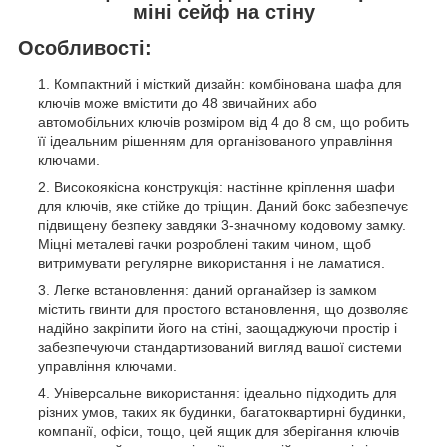
міні сейф на стіну
Особливості:
Компактний і місткий дизайн: комбінована шафа для
ключів може вмістити до 48 звичайних або
автомобільних ключів розміром від 4 до 8 см, що робить
її ідеальним рішенням для організованого управління
ключами.
Високоякісна конструкція: настінне кріплення шафи
для ключів, яке стійке до тріщин. Даний бокс забезпечує
підвищену безпеку завдяки 3-значному кодовому замку.
Міцні металеві гачки розроблені таким чином, щоб
витримувати регулярне використання і не ламатися.
Легке встановлення: даний органайзер із замком
містить гвинти для простого встановлення, що дозволяє
надійно закріпити його на стіні, заощаджуючи простір і
забезпечуючи стандартизований вигляд вашої системи
управління ключами.
Універсальне використання: ідеально підходить для
різних умов, таких як будинки, багатоквартирні будинки,
компанії, офіси, тощо, цей ящик для зберігання ключів